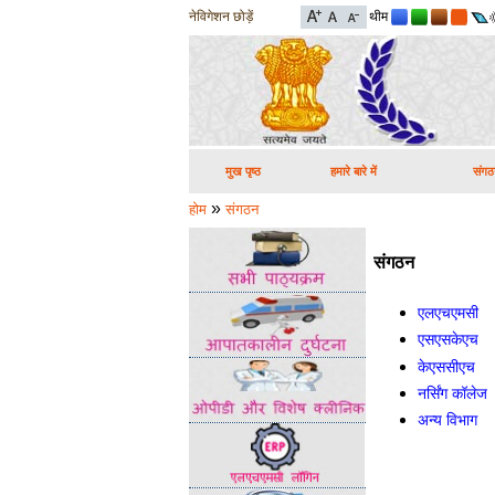
नेविगेशन छोड़ें
थीम
मुख पृष्ठ
हमारे बारे में
संगठ
»
होम
संगठन
संगठन
एलएचएमसी
एसएसकेएच
केएससीएच
नर्सिंग कॉलेज
अन्य विभाग