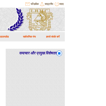
फीडबैक
साइटमैप
मदद
डाउनलोड
सार्वजनिक मंच
हमसे संपर्क करें
समाचार और प्रमुख विशेषताएं