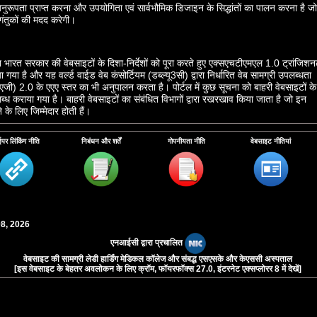
अनुरूपता प्राप्‍त करना और उपयोगिता एवं सार्वभौमिक डिजाइन के सिद्धांतों का पालन करना है जो
ंतुकों की मदद करेगी।
भारत सरकार की वेबसाइटों के दिशा-निर्देशों को पूरा करते हुए एक्‍सएचटीएमएल 1.0 ट्रांजिश
या है और यह वर्ल्‍ड वाईड वेब कंसोर्टियम (डब्‍ल्‍यू3सी) द्वारा निर्धारित वेब सामग्री उपलब्‍धता
्‍यूसीएजी) 2.0 के एएए स्‍तर का भी अनुपालन करता है। पोर्टल में कुछ सूचना को बाहरी वेबसाइटों के
्‍ध कराया गया है। बाहरी वेबसाइटों का संबंधित विभागों द्वारा रखरखाव किया जाता है जो इन
के लिए जिम्‍मेदार होती हैं।
 कॉलेज व संबद्ध एसएसके और केएससी अस्पताल अपने पोर्टल को विकलांग व्‍यक्‍तियों तक पहुंच
ईपर लिंकिंग नीति
निबंधन और शर्तें
गोपनीयता नीति
वेबसाइट नीतियां
य कर रही है। तथापि, वर्तमान में पोर्टेबल दस्‍तावेज प्रपत्र (पीडीएफ) फाइलें नहीं देखी जा
क पहुंच बनाने के संबंध में कोई समस्‍या है या सुझाव देना है, तो कृपया
हमें लिखें
ताकि हम
 हमें समस्‍या की प्रकृति तथा अपनी संपर्क सूचना के बारे में बताएं।
08, 2026
 बारे में जानें
एनआईसी द्वारा प्रचालित
वेबसाइट की सामग्री लेडी हार्डिंग मेडिकल कॉलेज और संबद्ध एसएसके और केएससी अस्पताल
[इस वेबसाइट के बेहतर अवलोकन के लिए क्रॉम, फॉयरफॉक्‍स 27.0, इंटरनेट एक्‍सप्‍लोरर 8 में देखें]