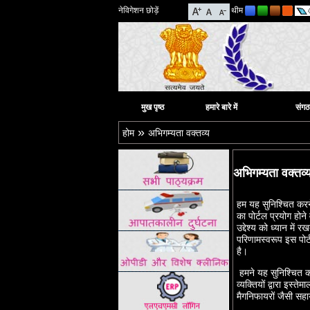
नेविगेशन छोड़ें
थीम
मुख पृष्ठ
हमारे बारे में
संग
»
होम
अभिगम्यता वक्तव्य
अभिगम्यता वक्तव्
हम यह सुनिश्‍चित करन
का पोर्टल प्रयोग होने
उद्देश्‍य को ध्‍यान मे
परिणामस्‍वरूप इस पोर
है।
हमने यह सुनिश्‍चित क
व्‍यक्‍तियों द्वारा इस
मैगनिफायरों जैसी सहा