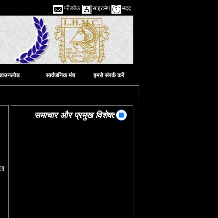
फीडबैक
साइटमैप
मदद
डाउनलोड
सार्वजनिक मंच
हमसे संपर्क करें
समाचार और प्रमुख विशेषताएं
।
ता