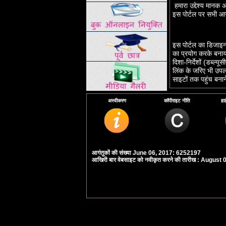
हमारा उद्देश्‍य मानक 
इस पोर्टल पर सभी आग
इस पोर्टल का डिजाइन 
का प्रयोग करके बनाया ग
दिशा-निर्देशों (डब्‍ल
लिंक के जरिए भी उपलब
साइटों तक पहुंच बनाने 
लेडी हार्डिंग मेडिकल
अस्वीकरण
कॉपीराइट नीति
हा
बनाने की दिशा में कार्
सकतीं।
यदि आपको इस पोर्टल त
सहायता कर सकें। कृपया
आगंतुकों की संख्या June 06, 2017: 6252197
आखिरी बार वेबसाइट को नवीकृत करने की तारीख : August 
अभिगम्‍यता विशेषताओं के