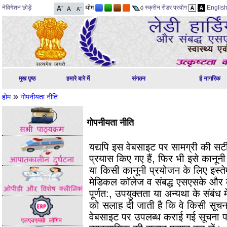
नेविगेशन छोड़ें
थीम
स्क्रीन रीडर प्रयोग
Englis
मुख पृष्ठ
हमारे बारे में
संगठन
ई नागरिक
»
होम
गोपनीयता नीति
गोपनीयता नीति
यद्यपि इस वेबसाइट पर सामग्री की सट
प्रयास किए गए हैं, फिर भी इसे कानूनी व
या किसी कानूनी प्रयोजन के लिए इस्‍ते
मेडिकल कॉलेज व संबद्ध एसएसके और 
पूर्णत:, उपयुक्‍तता या अन्‍यथा के संबंध म
को सलाह दी जाती है कि वे किसी सूचन
वेबसाइट पर उपलब्‍ध कराई गई सूचना पर