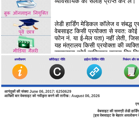
व्‍यावसायिक की सलाह प्राप्‍त कर लें।
लेडी हार्डिंग मेडिकल कॉलेज व संबद्
वेबसाइट किसी प्रयोक्‍ता से स्‍वत: कोई 
फोन नं. या ई-मेल पता) नहीं लेती, जिसस
यह मंत्रालय किसी प्रयोक्‍ता की व्‍यक्
सामान्‍यता कोई व्‍यक्‍तिगत सूचना दिए
प्रयोक्‍ता ऐसी सूचना उपलब्‍ध कराने का
अस्वीकरण
कॉपीराइट नीति
हाईपर लिंकिंग नीति
निबंधन और शर्त
साइट देखने संबंधी आंकड़े
आगंतुकों की संख्या June 06, 2017: 6250629
आखिरी बार वेबसाइट को नवीकृत करने की तारीख : August 06, 2026
एन
यह वेबसाइट प्रयोक्‍ता द्वारा साइट को
वेबसाइट की सामग्री लेडी हार्
सूचना को सांख्‍यिकीय प्रयोजनों के लिए
[इस वेबसाइट के बेहतर अवलोकन के लि
पता;शीर्ष-स्‍तरीय डोमेन का नाम जिससे 
लिए .gov, .com, .in आदि); ब्राउजर 
देखने के लिए प्रयोक्‍ताओं द्वारा तारीख 