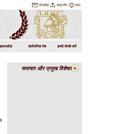
फीडबैक
साइटमैप
मदद
डाउनलोड
सार्वजनिक मंच
हमसे संपर्क करें
समाचार और प्रमुख विशेषताएं
ले