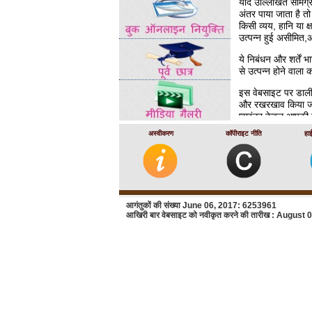
यदि उल्‍लिखित सामग्री
अंतर पाया जाता है तो
किसी व्‍यय, हानि या क
उत्‍पन्‍न हुई असीमित,
ये निबंधन और शर्तें 
से उत्‍पन्‍न होने वाल
इस वेबसाइट पर डाली ग
और रखरखाव किया जात
प्‍वाइंटर केवल आपकी
चुनते हैं तो आपलेडी 
अस्वीकरण
कॉपीराइट नीति
हा
बाहरी वेबसाइट के मालि
लेडी हार्डिंग मेडिकल
गारंटी नहीं देता।
लेडी हार्डिंग मेडिक
आगंतुकों की संख्या June 06, 2017: 6253961
सामग्री के प्रयोग को
आखिरी बार वेबसाइट को नवीकृत करने की तारीख : August 
लिए अनुरोध करने की
लेडी हार्डिंग मेडिकल
भारत सरकार के वेब दि
अस्पताल इन वेबसाइटो
या वारंटी देता है, तथ
अंतर्राष्‍ट्रीय या स्‍
जिम्‍मेदारी या देयता स