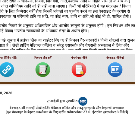
 और संगत अधिनियमों, नियमों, विनियमों, नीति,वक्‍तव्‍यों आदि में निहित सामग्री के बीच कोई
 संगत अधिनियम आदि को ही सही माना जाएगा। किसी भी परिस्‍थिति में यह मंत्रालय / विभाग
्षति के लिए जिम्‍मेदार नहीं होगा जिसमें आंकड़ों का प्रयोग करने या इस वेबसाइट के प्रयोग से
अप्रत्यक्ष या परिणामी हानि या क्षति, या कोई व्‍यय, हानि या क्षति,जो कोई भी हो, शामिल होगी।
भारतीय नियमों के अनुसार अधिशासित और भारतीय कानूनों के अनुरूप होंगी। इन निबंधन और शर्त
ा कोई विवाद भारतीय न्‍यायालयों के अधिकार क्षेत्र के अधीन होगा।
ई सूचना में हाईपर लिंक या प्‍वाइंटर दिए गए हैं जिनका गैर-सरकारी / निजी संगठनों द्वारा सृज
ा है। लेडी हार्डिंग मेडिकल कॉलेज व संबद्ध एसएसके और केएससी अस्पताल ये लिंक और
 सूचना और सुविधा के लिए उपलब्‍ध करा रहा है। जब कभी आप किसी बाहरी वेबसाइट का लिंक
हार्डिंग मेडिकल कॉलेज व संबद्ध एसएसके और केएससी अस्पताल की वेबसाइट को छोड़ देते हैं औ
ईपर लिंकिंग नीति
निबंधन और शर्तें
गोपनीयता नीति
वेबसाइट नीतियां
कों / प्रायोजकों की निजी और सुरक्षा नीतियों के अधीन होते हैं।
 कॉलेज व संबद्ध एसएसके और केएससी अस्पताल लिंक किए गए ऐसे पृष्‍ठों के उपलब्‍ध होने की कोई
ल कॉलेज व संबद्ध एसएसके और केएससी अस्पताल लिंक की गई वेबसाइटों में निहित कॉपीराइट
 प्राधिकृत नहीं कर सकता। प्रयोक्‍ताओं को लिंक की गई वेबसाइट के मालिक से ऐसे प्राधिकार 
08, 2026
 सलाह दी जाती है।
एनआईसी द्वारा प्रचालित
 कॉलेज व संबद्ध एसएसके और केएससी अस्पताल यह गारंटी नहीं देता कि लिंक की गई वेबसाइटें
वेबसाइट की सामग्री लेडी हार्डिंग मेडिकल कॉलेज और संबद्ध एसएसके और केएससी अस्पताल
शा-निर्देशों का अनुपालन करेंगी। लेडी हार्डिंग मेडिकल कॉलेज व संबद्ध एसएसके और केएससी
[इस वेबसाइट के बेहतर अवलोकन के लिए क्रॉम, फॉयरफॉक्‍स 27.0, इंटरनेट एक्‍सप्‍लोरर 8 में देखें]
ं को आपके द्वारा देखे जाने और व्‍यवसाय करने का न तो समर्थन करता है और न ही कोई निर्णय
ा न ही इसकी प्रामाणिकता, वस्‍तुओं या सेवाओं की उपलब्‍धता की कोई वारंटी देता है, या
थानीय कानूनों के किसी उल्‍लंघन से सीधे या परिणाम स्‍वरूप होने वाली किसी क्षति, हानि या नुकसान
्‍वीकार करता है।