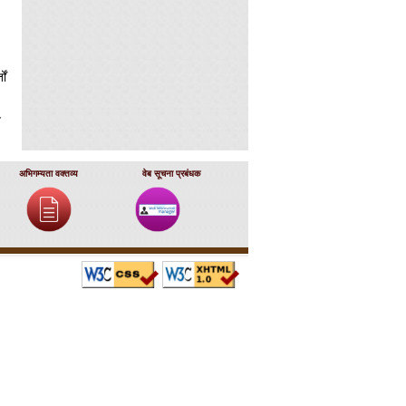
ों
न
र
अभिगम्यता वक्तव्य
वेब सूचना प्रबंधक
के
 की