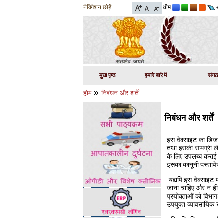
नेविगेशन छोड़ें
थीम
मुख पृष्ठ
हमारे बारे में
संग
»
होम
निबंधन और शर्तें
निबंधन और शर्तें
इस वेबसाइट का डिजाइ
तथा इसकी सामग्री ले
के लिए उपलब्‍ध कराई 
इसका कानूनी दस्‍तावे
यद्यपि इस वेबसाइट पर
जाना चाहिए और न ही क
प्रयोक्‍ताओं को विभा
उपयुक्‍त व्‍यावसायिक