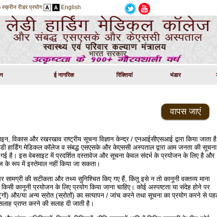
स्क्रीन रीडर प्रयोग
English
ठन
ई नागरिक
रिक्तियां
भंडार
वापस जाएं
न, विकास और रखरखाव राष्‍ट्रीय सूचना विज्ञान केन्‍द्र / एनआईसीएसआई द्वारा किया जाता है
डी हार्डिंग मेडिकल कॉलेज व संबद्ध एसएसके और केएससी अस्पताल द्वारा आम जनता की सूचना
गई है। इस वेबसाइट में प्रदर्शित दस्‍तावेज और सूचना केवल संदर्भ के प्रयोजन के लिए है और
ज के रूप में इस्तेमाल नहीं किया जा सकता।
 सामग्री की सटीकता और तथ्‍य सुनिश्‍चित किए गए हैं, किंतु इसे न तो कानूनी वक्‍तव्‍य माना
िसी कानूनी प्रयोजन के लिए प्रयोग किया जाना चाहिए। कोई अस्‍पष्‍टता या संदेह होने पर
ग(गों) और/या अन्‍य स्रोत (स्रोतों) का सत्‍यापन / जांच करने तथा सूचना का प्रयोग करने से पह
 सलाह प्राप्‍त करने की सलाह दी जाती है।