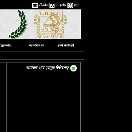
फीडबैक
साइटमैप
मदद
डाउनलोड
सार्वजनिक मंच
हमसे संपर्क करें
समाचार और प्रमुख विशेषताएं