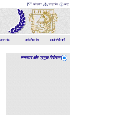
फीडबैक
साइटमैप
मदद
डाउनलोड
सार्वजनिक मंच
हमसे संपर्क करें
समाचार और प्रमुख विशेषताएं