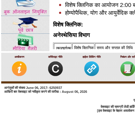
विशेष क्लिनिक का आयोजन 2:00 बज
होम्योपैथिक, योग और आयुर्वेदिक क्ल
विशेष क्लिनिक:
अनेस्थेसिया विभाग
क्रमांक
विशेष क्लिनिक
समय और सप्ताह की तिथि
अस्वीकरण
कॉपीराइट नीति
हाईपर लिंकिंग नीति
निबंधन और शर्ते
1.
दर्द क्लिनिक
सुबह 9:00 बजे से 1:00 बज
दंत चिकित्सा और मौखिक सर्जरी
क्रमांक
विशेष क्लिनिक
समय और स
आगंतुकों की संख्या June 06, 2017: 6250937
आखिरी बार वेबसाइट को नवीकृत करने की तारीख : August 06, 2026
1.
मैक्सिलोफेशियल फ्रैक्चर
दोपहर 2:0
ए
वेबसाइट की सामग्री लेडी हा
2.
टीएमजे
दोपहर 2:0
[इस वेबसाइट के बेहतर अवलोकन के 
3.
मैक्सिलोफेशियल ट्यूमर और पुटी
दोपहर 2:0
4.
ओर्थोग्रन्थिक सर्जरी
दोपहर 2:0