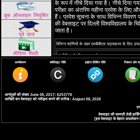
के रूप में नीचे दिया गया है। नीचे दिया 
परीक्षा का अंतरिम महीना प्रवेश के लिए और 
हैं। प्रवेश सूचना के साथ विभिन्न विवरण प
की वेबसाइट पर दिल्ली विश्वविद्यालय के चिक
जाता है।
विभिन्न श्रेणियों के तहत एमबीबीएस पाठ्यक्रम के लिए उपलब्
एमबीबीएस के लिए कुल प्रवेश क्षमता
अस्वीकरण
कॉपीराइट नीति
हाईपर लिंकिंग नीति
निबंधन और शर्त
सीबीएसई द्वारा आयोजित दिल्ली विश्वविद्यालय / राज्य कोटा
एआईपीएमटी की मेरिट के आधार पर दिल्ली विश्वविद्यालय द्वा
अनारक्षित सीटें
अनुसूचित जाति / अनुसूचित जनजाति / अन्य पिछड़ा वर्ग क
सीट (15%, 7.5% और 27% * क्रमशः)
आगंतुकों की संख्या June 06, 2017: 6253776
आखिरी बार वेबसाइट को नवीकृत करने की तारीख : August 08, 2026
शारीरिक रूप से विकलांग श्रेणी के लिए आरक्षित सीट
एन
वेबसाइट की सामग्री लेडी हार्
[इस वेबसाइट के बेहतर अवलोकन के लि
बच्चे / विधवाओं और सशस्त्र और अर्धसैनिक बलों की पत्निय
अभ्यर्थियों की (सीडब्ल्यूडब्ल्यूएपीपी) श्रेणी
सरकार नामांकित व्यक्ति