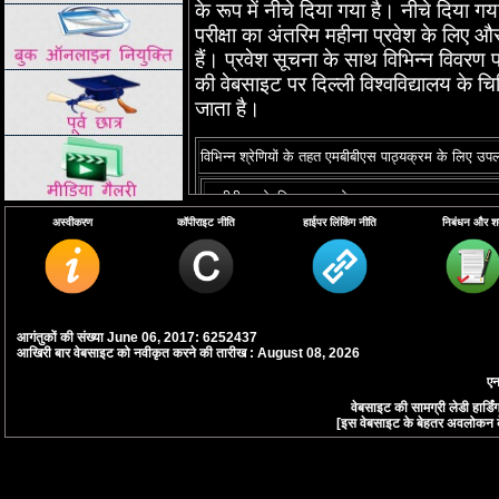
के रूप में नीचे दिया गया है। नीचे दिया 
परीक्षा का अंतरिम महीना प्रवेश के लिए और 
हैं। प्रवेश सूचना के साथ विभिन्न विवरण प
की वेबसाइट पर दिल्ली विश्वविद्यालय के चिक
जाता है।
विभिन्न श्रेणियों के तहत एमबीबीएस पाठ्यक्रम के लिए उपलब्
एमबीबीएस के लिए कुल प्रवेश क्षमता
अस्वीकरण
कॉपीराइट नीति
हाईपर लिंकिंग नीति
निबंधन और शर्त
सीबीएसई द्वारा आयोजित दिल्ली विश्वविद्यालय / राज्य कोटा
एआईपीएमटी की मेरिट के आधार पर दिल्ली विश्वविद्यालय द्वा
अनारक्षित सीटें
अनुसूचित जाति / अनुसूचित जनजाति / अन्य पिछड़ा वर्ग क
सीट (15%, 7.5% और 27% * क्रमशः)
आगंतुकों की संख्या June 06, 2017: 6252437
आखिरी बार वेबसाइट को नवीकृत करने की तारीख : August 08, 2026
शारीरिक रूप से विकलांग श्रेणी के लिए आरक्षित सीट
एन
वेबसाइट की सामग्री लेडी हार्
[इस वेबसाइट के बेहतर अवलोकन के लि
बच्चे / विधवाओं और सशस्त्र और अर्धसैनिक बलों की पत्निय
अभ्यर्थियों की (सीडब्ल्यूडब्ल्यूएपीपी) श्रेणी
सरकार नामांकित व्यक्ति