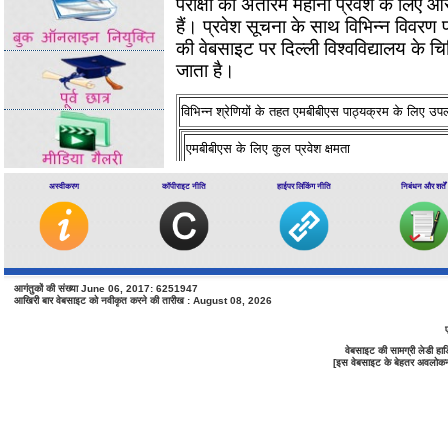
परीक्षा का अंतरिम महीना प्रवेश के लिए और 
हैं। प्रवेश सूचना के साथ विभिन्न विवरण प
की वेबसाइट पर दिल्ली विश्वविद्यालय के चि
जाता है।
विभिन्न श्रेणियों के तहत एमबीबीएस पाठ्यक्रम के लिए उपलब्
एमबीबीएस के लिए कुल प्रवेश क्षमता
सीबीएसई द्वारा आयोजित दिल्ली विश्वविद्यालय / राज्य कोटा
अस्वीकरण
कॉपीराइट नीति
हाईपर लिंकिंग नीति
निबंधन और शर्तें
एआईपीएमटी की मेरिट के आधार पर दिल्ली विश्वविद्यालय द्वा
अनारक्षित सीटें
अनुसूचित जाति / अनुसूचित जनजाति / अन्य पिछड़ा वर्ग क
सीट (15%, 7.5% और 27% * क्रमशः)
आगंतुकों की संख्या June 06, 2017: 6251947
शारीरिक रूप से विकलांग श्रेणी के लिए आरक्षित सीट
आखिरी बार वेबसाइट को नवीकृत करने की तारीख : August 08, 2026
वेबसाइट की सामग्री लेडी ह
[इस वेबसाइट के बेहतर अवलोकन के 
बच्चे / विधवाओं और सशस्त्र और अर्धसैनिक बलों की पत्नि
अभ्यर्थियों की (सीडब्ल्यूडब्ल्यूएपीपी) श्रेणी
सरकार नामांकित व्यक्ति