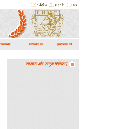
फीडबैक
साइटमैप
मदद
डाउनलोड
सार्वजनिक मंच
हमसे संपर्क करें
समाचार और प्रमुख विशेषताएं