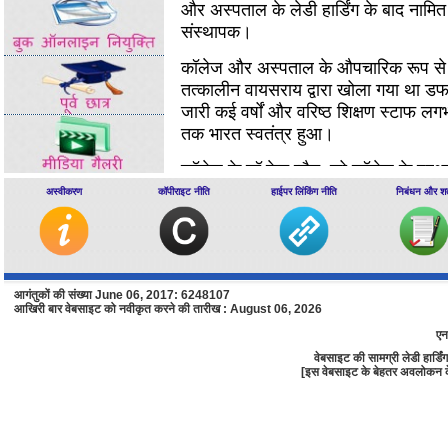
और अस्पताल के लेडी हार्डिंग के बाद नामित 
संस्थापक।
कॉलेज और अस्पताल के औपचारिक रूप से 17
तत्कालीन वायसराय द्वारा खोला गया था 
जारी कई वर्षों और वरिष्ठ शिक्षण स्टाफ लग
तक भारत स्वतंत्र हुआ।
कॉलेज के डॉ केट प्लैट, जो कॉलेज के प्रथम
दिया।
पाठ्यक्रम की अवधि के प्री-मेडिकल
अस्वीकरण
कॉपीराइट नीति
हाईपर लिंकिंग नीति
निबंधन और शर्त
विश्वविद्यालय के 2 साल सहित 7 वर्ष क
विभागों 1935 में बंद कर दिया गया है, इस 
पाठ्यक्रम को कम करने।
1960 में घूर्णन
एमबीबीएस पाठ्यक्रम में एक वर्ष के 1969 अ
आगंतुकों की संख्या June 06, 2017: 6248107
साल के लिए 5 साल से कम हो गया था।
आखिरी बार वेबसाइट को नवीकृत करने की तारीख : August 06, 2026
पहले वर्ष के लिए दाखिले की संख्या धीरे-धीर
एन
वृद्धि की गई थी 1961 में प्रवेश करने के ल
वेबसाइट की सामग्री लेडी हार्
[इस वेबसाइट के बेहतर अवलोकन के लि
संस्थान (प्रवेश में आरक्षण) को लागू करन
अधिनियम 2006 एलएचऍमसी 2008 में से 150
अब ग्रेडिंग और उन्नत साईस वर्ष के तहत