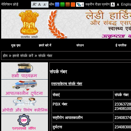
नेविगेशन छोड़ें
थीम
स्क्रीन रीडर प्रयोग
Engli
मुख पृष्ठ
हमारे बारे में
संगठन
ई नागरिक
»
»
होम
हमसे संपर्क करें
संपर्क नंबर
संपर्क नंबर
एसएसकेएच संपर्क नंबर
सेवाएं
संपर्क नंबर
PBX नंबर
23363728
23408100
स्त्रीरोग आपातकालीन
23408374
दुर्घटना
23408300