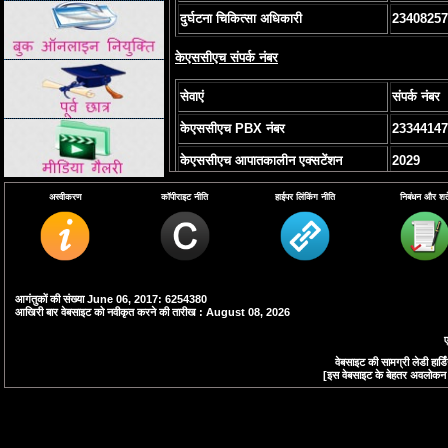
दुर्घटना चिकित्सा अधिकारी
23408257
केएससीएच संपर्क नंबर
सेवाएं
संपर्क नंबर
केएससीएच PBX नंबर
23344147
केएससीएच आपातकालीन एक्सटेंशन
2029
अस्वीकरण
कॉपीराइट नीति
हाईपर लिंकिंग नीति
निबंधन और शर्ते
आगंतुकों की संख्या June 06, 2017: 6254380
आखिरी बार वेबसाइट को नवीकृत करने की तारीख : August 08, 2026
ए
वेबसाइट की सामग्री लेडी हा
[इस वेबसाइट के बेहतर अवलोकन के 