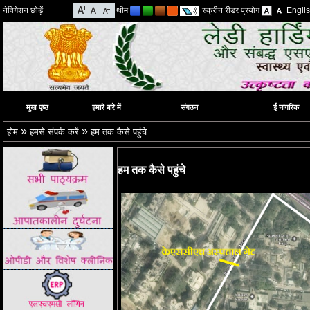
नेविगेशन छोड़ें
थीम
स्क्रीन रीडर प्रयोग
Engli
मुख पृष्ठ
हमारे बारे में
संगठन
ई नागरिक
»
»
होम
हमसे संपर्क करें
हम तक कैसे पहुंचे
हम तक कैसे पहुंचे