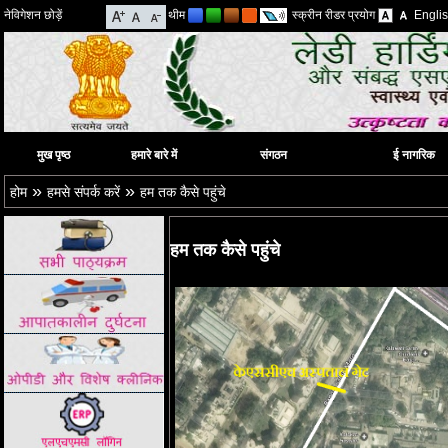
नेविगेशन छोड़ें
थीम
स्क्रीन रीडर प्रयोग
Engli
मुख पृष्ठ
हमारे बारे में
संगठन
ई नागरिक
»
»
होम
हमसे संपर्क करें
हम तक कैसे पहुंचे
हम तक कैसे पहुंचे