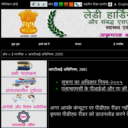
नेविगेशन छोड़ें
थीम
स्क्रीन रीडर प्रयोग
Engli
मुख पृष्ठ
हमारे बारे में
संगठन
ई नागरिक
»
»
होम
ई नागरिक
आरटीआई अधिनियम, 2005
आरटीआई अधिनियम, 2005
सुचना का अधिकार नियम-२००५
एलएचएमसी के पीआईओ और एए की 
अगर आपके कंप्यूटर पर पीडीएफ रीडर नहीं
कृपया पीडीएफ रीडर को डाउनलोड करने 