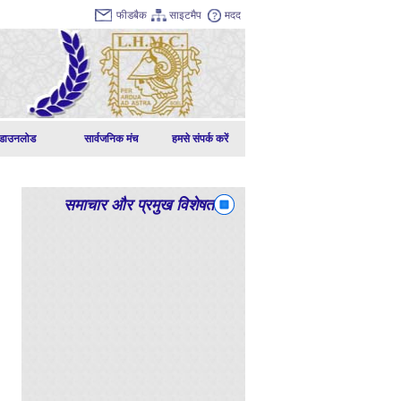
फीडबैक
साइटमैप
मदद
डाउनलोड
सार्वजनिक मंच
हमसे संपर्क करें
समाचार और प्रमुख विशेषताएं