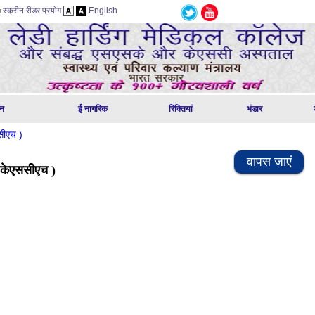
स्क्रीन रीडर प्रयोग
English
ठन
ई नागरिक
रिक्तियां
भंडार
सीएच )
वापस जाएं
( केएससीएच )