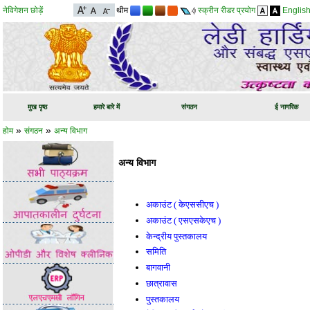
नेविगेशन छोड़ें
थीम
स्क्रीन रीडर प्रयोग
Englis
मुख पृष्ठ
हमारे बारे में
संगठन
ई नागरिक
»
»
होम
संगठन
अन्य विभाग
अन्य विभाग
अकाउंट ( केएससीएच )
अकाउंट ( एसएसकेएच )
केन्द्रीय पुस्तकालय
समिति
बागवानी
छात्रावास
पुस्तकालय