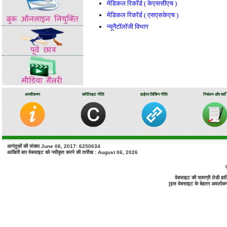
मेडिकल रिकॉर्ड ( केएससीएच )
मेडिकल रिकॉर्ड ( एसएसकेएच )
न्यूनैटॉलॉजी विभाग
अस्वीकरण
कॉपीराइट नीति
हाईपर लिंकिंग नीति
निबंधन और शर्तें
आगंतुकों की संख्या June 06, 2017: 6250634
आखिरी बार वेबसाइट को नवीकृत करने की तारीख : August 06, 2026
वेबसाइट की सामग्री लेडी ह
[इस वेबसाइट के बेहतर अवलोकन के 