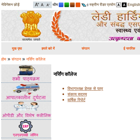
नेविगेशन छोड़ें
थीम
स्क्रीन रीडर प्रयोग
Englis
मुख पृष्ठ
हमारे बारे में
संगठन
ई नागरिक
»
»
होम
संगठन
नर्सिंग कॉलेज
नर्सिंग कॉलेज
विभागाध्यक्ष
डेस्क
से पत्र
संकाय सदस्य
वार्षिक रिपोर्ट