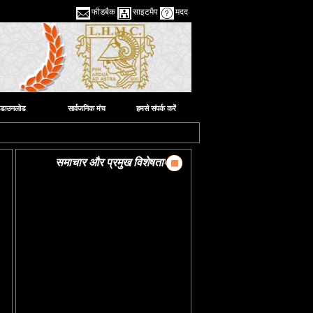
फीडबैक
साइटमैप
मदद
डाउनलोड
सार्वजनिक मंच
हमसे संपर्क करें
समाचार और प्रमुख विशेषताएं