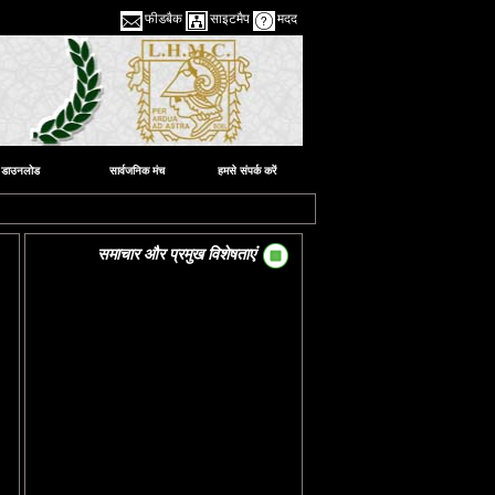
फीडबैक
साइटमैप
मदद
डाउनलोड
सार्वजनिक मंच
हमसे संपर्क करें
समाचार और प्रमुख विशेषताएं