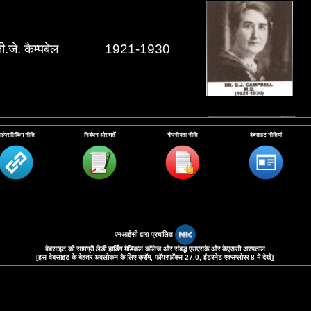
ी.जे.
कैम्पबेल
1921-1930
ाईपर लिंकिंग नीति
निबंधन और शर्तें
गोपनीयता नीति
वेबसाइट नीतियां
ओ ब्रायन बीड़ों
1930-1932
एनआईसी द्वारा प्रचालित
वेबसाइट की सामग्री लेडी हार्डिंग मेडिकल कॉलेज और संबद्ध एसएसके और केएससी अस्पताल
[इस वेबसाइट के बेहतर अवलोकन के लिए क्रॉम, फॉयरफॉक्‍स 27.0, इंटरनेट एक्‍सप्‍लोरर 8 में देखें]
ॉ
एम वी
वेब