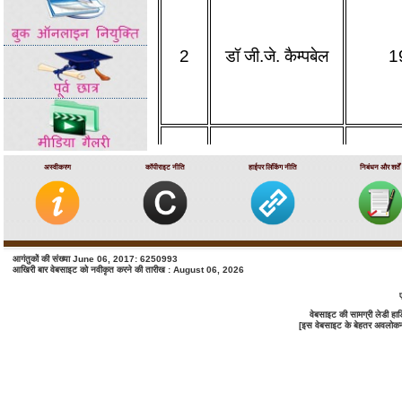
2
डॉ जी.जे.
कैम्पबेल
1
अस्वीकरण
कॉपीराइट नीति
हाईपर लिंकिंग नीति
निबंधन और शर्तें
3
डॉ एम ओ ब्रायन बीड़ों
1
आगंतुकों की संख्या June 06, 2017: 6250993
आखिरी बार वेबसाइट को नवीकृत करने की तारीख : August 06, 2026
वेबसाइट की सामग्री लेडी ह
[इस वेबसाइट के बेहतर अवलोकन के 
4
डॉ
एम वी
वेब