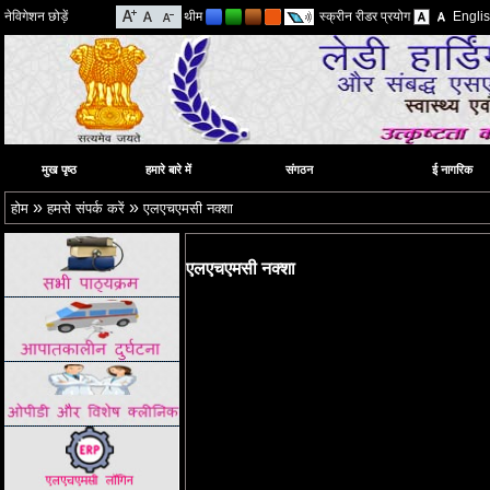
नेविगेशन छोड़ें
थीम
स्क्रीन रीडर प्रयोग
Engli
मुख पृष्ठ
हमारे बारे में
संगठन
ई नागरिक
»
»
होम
हमसे संपर्क करें
एलएचएमसी नक्शा
एलएचएमसी नक्शा