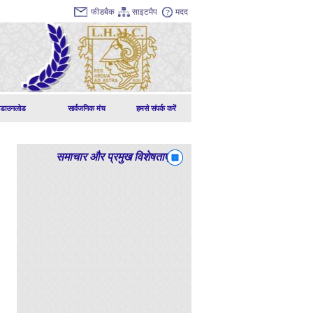
फीडबैक
साइटमैप
मदद
डाउनलोड
सार्वजनिक मंच
हमसे संपर्क करें
समाचार और प्रमुख विशेषताएं