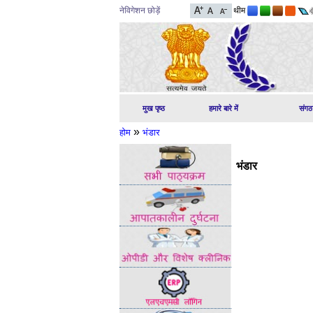
नेविगेशन छोड़ें
थीम
मुख पृष्ठ
हमारे बारे में
संगठ
»
होम
भंडार
भंडार