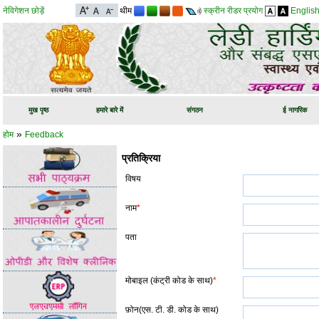
नेविगेशन छोड़ें
थीम
स्क्रीन रीडर प्रयोग
Englis
मुख पृष्ठ
हमारे बारे में
संगठन
ई नागरिक
»
होम
Feedback
प्रतिक्रिया
विषय
नाम
*
पता
मोबाइल (कंट्री कोड के साथ)
*
फ़ोन(एस. टी. डी. कोड के साथ)